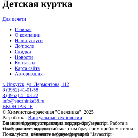
Детская куртка
Для печати
Главная
О компании
Наши услуги
До/после
Скидки
Новости
Контакты
Карта сайта
Авторизация
г. Иркутск, ул. Лермонтова, 112
8 (3952) 41-01-58
8 (3952) 41-03-22
info@snezhinka38.ru
ВКОНТАКТЕ
© Химчистка-прачечная "Cнежинка", 2025
Разработка:
Виртуальные технологии
В вашем браузере отключена поддержка Jasvscript. Работа в
Вы используете устаревшую версию браузера.
таком режиме затруднительна.
Отображение страниц сайта с этим браузером проблематична.
Пожалуйста, включите в браузере режим "Javascript -
Пожалуйста, обновите версию браузера!