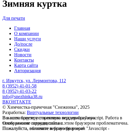
Зимняя куртка
Для печати
Главная
О компании
Наши услуги
До/после
Скидки
Новости
Контакты
Карта сайта
Авторизация
г. Иркутск, ул. Лермонтова, 112
8 (3952) 41-01-58
8 (3952) 41-03-22
info@snezhinka38.ru
ВКОНТАКТЕ
© Химчистка-прачечная "Cнежинка", 2025
Разработка:
Виртуальные технологии
В вашем браузере отключена поддержка Jasvscript. Работа в
Вы используете устаревшую версию браузера.
таком режиме затруднительна.
Отображение страниц сайта с этим браузером проблематична.
Пожалуйста, включите в браузере режим "Javascript -
Пожалуйста, обновите версию браузера!