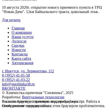
10 августа 2020г. открытие нового приемного пункта в ТРЦ
"Новая Дача". 12км Байкальского тракта, цокольный этаж.
Для печати
Главная
О компании
Наши услуги
До/после
Скидки
Новости
Контакты
Карта сайта
Авторизация
г. Иркутск, ул. Лермонтова, 112
8 (3952) 41-01-58
8 (3952) 41-03-22
info@snezhinka38.ru
ВКОНТАКТЕ
© Химчистка-прачечная "Cнежинка", 2025
Разработка:
Виртуальные технологии
В вашем браузере отключена поддержка Jasvscript. Работа в
Вы используете устаревшую версию браузера.
таком режиме затруднительна.
Отображение страниц сайта с этим браузером проблематична.