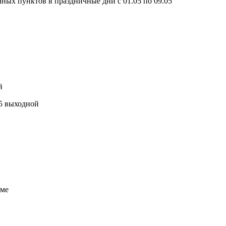
ых пунктов в праздничные дни с 01.05 по 09.05
й
.05 выходной
име